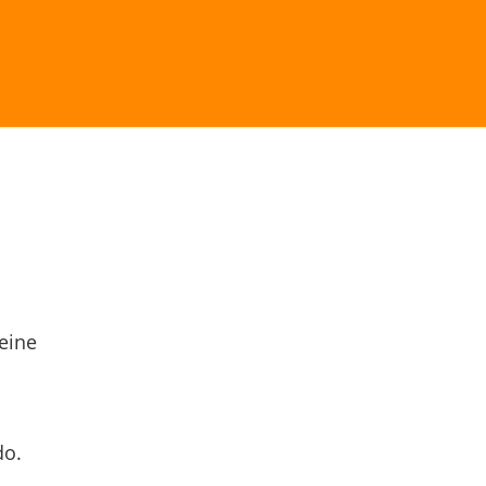
eine
do.