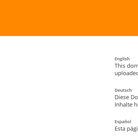
English
This dom
uploaded
Deutsch
Diese Do
Inhalte h
Español
Esta pág